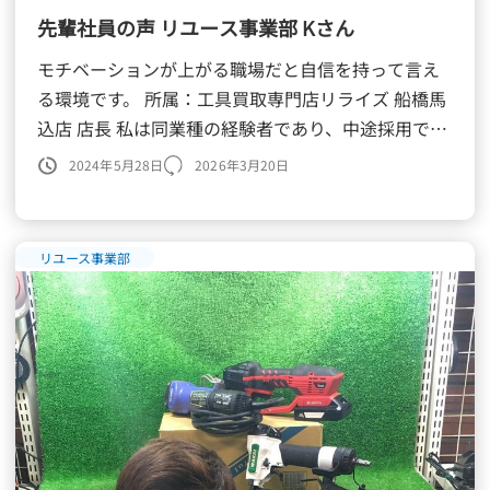
先輩社員の声 リユース事業部 Kさん
モチベーションが上がる職場だと自信を持って言え
る環境です。 所属：工具買取専門店リライズ 船橋馬
込店 店長 私は同業種の経験者であり、中途採用で入
社しましたが、最初はとても不安でした。しかし入
2024年5月28日
2026年3月20日
社当初から意見を快く受け入れ […]
リユース事業部