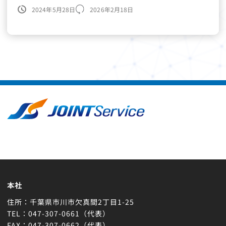
えてください 入社のきっかけは会社の体験に参加さ
2024年5月28日
2026年2月18日
せていただいた時に先輩方 […]
本社
住所：千葉県市川市欠真間2丁目1-25
TEL：047-307-0661（代表）
FAX：047-307-0662（代表）