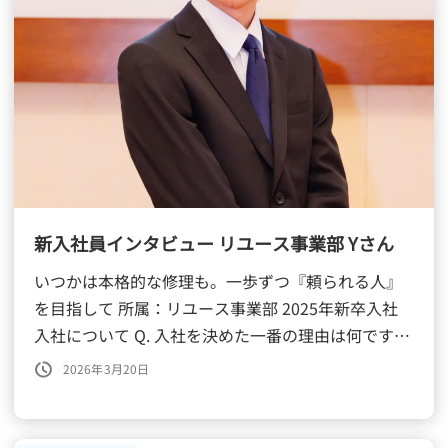
新入社員インタビュー リユース事業部 Yさん
いつかは本格的な修理も。一歩ずつ『頼られる人』
を目指して 所属：リユース事業部 2025年新卒入社
入社について Q. 入社を決めた一番の理由は何です
か？ 家から通いやすかったことと、会社見学の時に
2026年3月20日
その時の店長さんが色々 […]