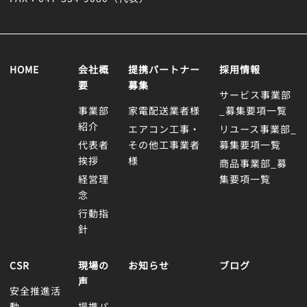
HOME
会社概
提携パートナー
採用情報
要
募集
サービス事業部
事業部
家電配送業者様
_募集要項一覧
紹介
エアコン工事・
リユース事業部_
代表者
その他工事業者
募集要項一覧
挨拶
様
商品事業部_募
経営理
集要項一覧
念
行動指
針
CSR
現場の
お知らせ
ブログ
声
安全推進活
動
提携パ