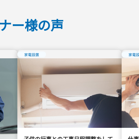
ナー様の声
家電設置
家電
子供の行事との工事日程調整をして
仕事