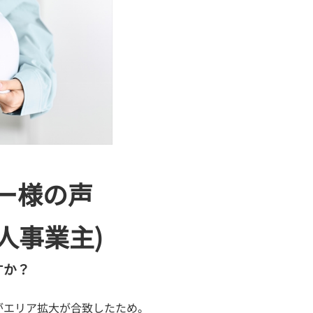
ー様の声
個人事業主)
すか？
がエリア拡大が合致したため。