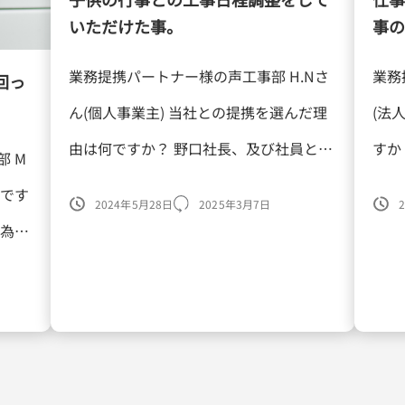
いただけた事。
事の
業務提携パートナー様の声工事部 H.Nさ
業務
回っ
ん(個人事業主) 当社との提携を選んだ理
(法
由は何ですか？ 野口社長、及び社員との
すか
 M
信頼度。 提携によってどのような利点や
期待
何です
2024年5月28日
2025年3月7日
メリットを得られましたか？ 自分は父子
うな
の為
家庭の為、子供の行事との工 […]
御社
ット
ても最
…]